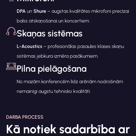
DPA
un
Shure
– augstas kvalitātes mikrofoni precīzai
balss atskaņošanai un koncertiem.
Skaņas sistēmas
L-Acoustics
– profesionālas pasaules klases skaņu
sistēmas jebkura izmēra pasākumiem.
Pilna pielāgošana
No mazām konferencēm līdz arēnām nodrošinām
nemainīgi augstu tehnisko kvalitāti.
DARBA PROCESS
Kā notiek sadarbība ar