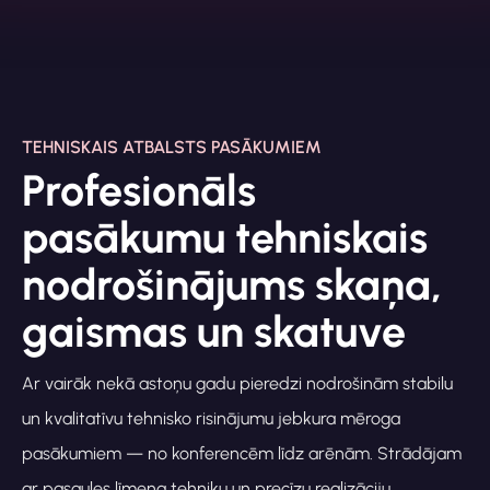
TEHNISKAIS ATBALSTS PASĀKUMIEM
Profesionāls
pasākumu tehniskais
nodrošinājums skaņa,
gaismas un skatuve
Ar vairāk nekā astoņu gadu pieredzi nodrošinām stabilu
un kvalitatīvu tehnisko risinājumu jebkura mēroga
pasākumiem — no konferencēm līdz arēnām. Strādājam
ar pasaules līmeņa tehniku un precīzu realizāciju.