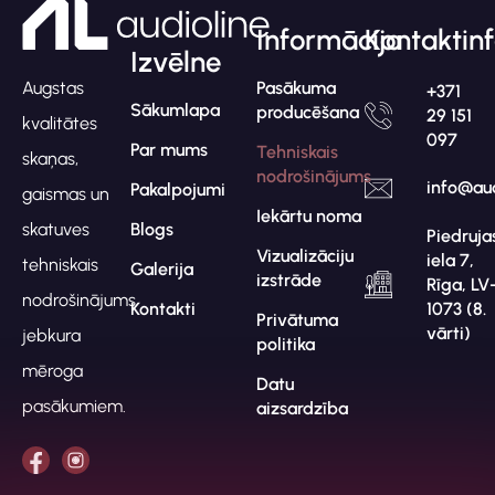
Informācija
Kontaktin
Izvēlne
Pasākuma
Augstas
+371
Sākumlapa
producēšana
29 151
kvalitātes
097
Par mums
Tehniskais
skaņas,
nodrošinājums
info@aud
Pakalpojumi
gaismas un
Iekārtu noma
Blogs
skatuves
Piedruja
Vizualizāciju
iela 7,
tehniskais
Galerija
izstrāde
Rīga, LV
nodrošinājums
Kontakti
1073 (8.
Privātuma
vārti)
jebkura
politika
mēroga
Datu
pasākumiem.
aizsardzība