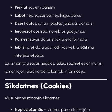
Piekļūt
saviem datiem
Labot
neprecīzus vai nepilnīgus datus
Dzēst
datus, ja tam pastāv juridisks pamats
Ierobežot
apstrādi noteiktos gadījumos
Pārnest
savus datus strukturētā formātā
Iebilst
pret datu apstrādi, kas veikta leģitīmu
interešu ietvaros
Lai izmantotu savas tiesības, lūdzu, sazinieties ar mums,
izmantojot tālāk norādīto kontaktinformāciju.
Sīkdatnes (Cookies)
Mūsu vietne izmanto sīkdatnes:
Nepieciešamās
– vietnes pamatfunkcijām