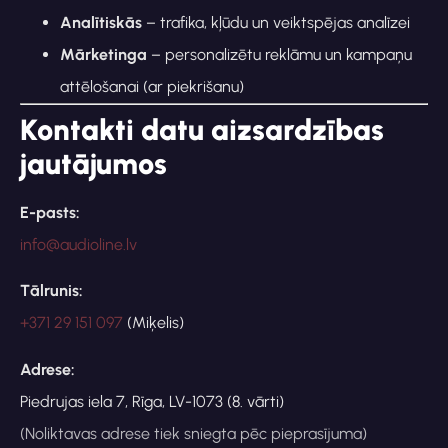
Analītiskās
– trafika, kļūdu un veiktspējas analīzei
Mārketinga
– personalizētu reklāmu un kampaņu
attēlošanai (ar piekrišanu)
Kontakti datu aizsardzības
jautājumos
E-pasts:
info@audioline.lv
Tālrunis:
+371 29 151 097
(Miķelis)
Adrese:
Piedrujas iela 7, Rīga, LV-1073 (8. vārti)
(Noliktavas adrese tiek sniegta pēc pieprasījuma)