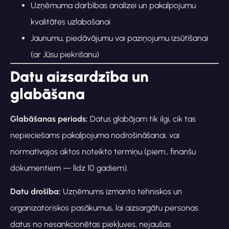
Uzņēmuma darbības analīzei un pakalpojumu
kvalitātes uzlabošanai
Jaunumu, piedāvājumu vai paziņojumu izsūtīšanai
(ar Jūsu piekrišanu)
Datu aizsardzība un
glabāšana
Glabāšanas periods:
Datus glabājam tik ilgi, cik tas
nepieciešams pakalpojuma nodrošināšanai, vai
normatīvajos aktos noteikto termiņu (piem., finanšu
dokumentiem — līdz 10 gadiem).
Datu drošība:
Uzņēmums izmanto tehniskos un
organizatoriskos pasākumus, lai aizsargātu personas
datus no nesankcionētas piekļuves, nejaušas