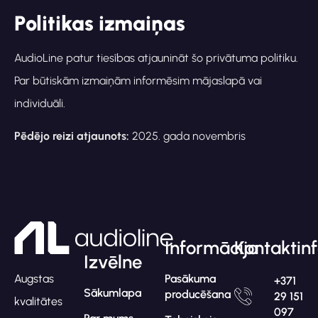
Politikas izmaiņas
AudioLine patur tiesības atjaunināt šo privātuma politiku.
Par būtiskām izmaiņām informēsim mājaslapā vai
individuāli.
Pēdējo reizi atjaunots:
2025. gada novembris
Informācija
Kontaktin
Izvēlne
Pasākuma
Augstas
+371
Sākumlapa
producēšana
29 151
kvalitātes
097