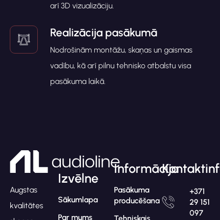
arī 3D vizualizāciju.
Realizācija pasākumā
Nodrošinām montāžu, skaņas un gaismas
vadību, kā arī pilnu tehnisko atbalstu visa
pasākuma laikā.
Informācija
Kontaktin
Izvēlne
Pasākuma
Augstas
+371
Sākumlapa
producēšana
29 151
kvalitātes
097
Par mums
Tehniskais