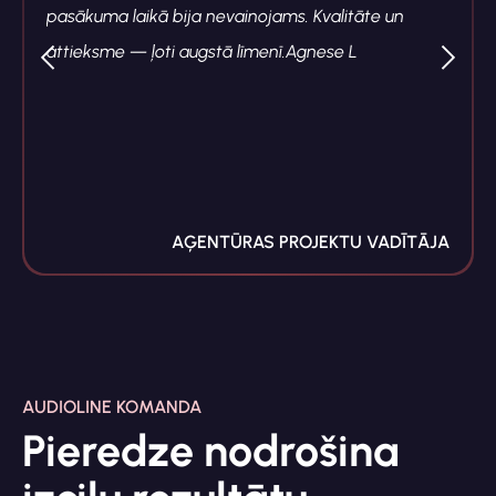
pasākuma laikā bija nevainojams. Kvalitāte un
attieksme — ļoti augstā līmenī.Agnese L
AĢENTŪRAS PROJEKTU VADĪTĀJA
AUDIOLINE KOMANDA
Pieredze nodrošina