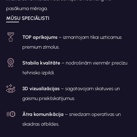
pasākuma mēroga.
MŪSU SPECIĀLISTI
TOP aprīkojums
– izmantojam tikai uzticamus
premium zīmolus.
Stabila kvalitāte
– nodrošinām vienmēr precīzu
tehnisko izpildi.
3D vizualizācijas
– sagatavojam skatuves un
gaismu priekšskatījumus.
Ātra komunikācija
– sniedzam operatīvas un
skaidras atbildes.