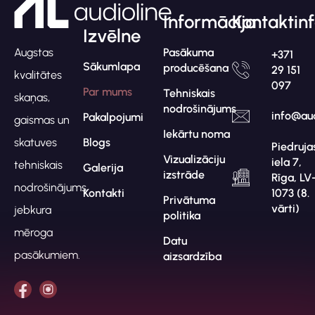
Informācija
Kontaktin
Izvēlne
Pasākuma
Augstas
+371
Sākumlapa
producēšana
29 151
kvalitātes
097
Par mums
Tehniskais
skaņas,
nodrošinājums
info@aud
Pakalpojumi
gaismas un
Iekārtu noma
Blogs
skatuves
Piedruja
Vizualizāciju
iela 7,
tehniskais
Galerija
izstrāde
Rīga, LV
nodrošinājums
Kontakti
1073 (8.
Privātuma
vārti)
jebkura
politika
mēroga
Datu
pasākumiem.
aizsardzība