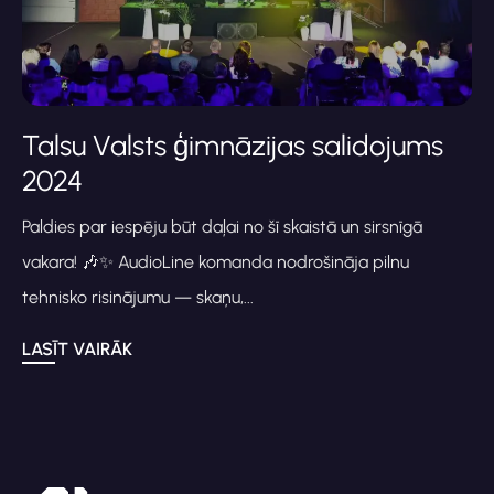
Talsu Valsts ģimnāzijas salidojums
2024
Paldies par iespēju būt daļai no šī skaistā un sirsnīgā
vakara! 🎶✨ AudioLine komanda nodrošināja pilnu
tehnisko risinājumu — skaņu,...
LASĪT VAIRĀK