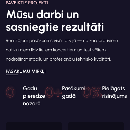
PAVEIKTIE PROJEKTI
Mūsu darbi un
sasniegtie rezultāti
Realizējam pasākumus visā Latvijā — no korporatīviem
notikumiem līdz lieliem koncertiem un festivāliem,
nodrošinot stabilu un profesionālu tehnisko kvalitāti.
PASĀKUMU MIRKĻI
0
0
+
0
%
Gadu
Pasākumi
Pielāgots
pieredze
gadā
risinājums
nozarē