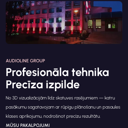
AUDIOLINE GROUP
Profesionāla tehnika
Precīza izpilde
No 3D vizualizācijām līdz skatuves rasējumiem — katru
pasākumu sagatavojam ar rūpīgu plānošanu un pasaules
klases aprīkojumu, nodrošinot precīzu rezultātu.
MŪSU PAKALPOJUMI